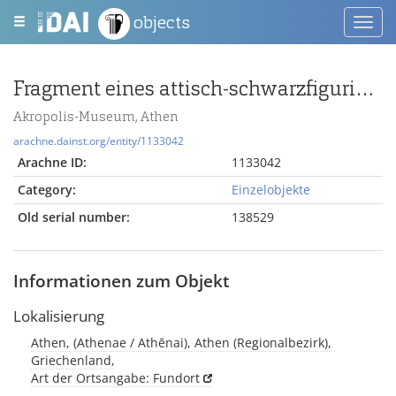
objects
Toggl
navig
Fragment eines attisch-schwarzfigurigen Skyphos mit Pferd und Reiter
Akropolis-Museum, Athen
arachne.dainst.org/entity/1133042
Arachne ID:
1133042
Category:
Einzelobjekte
Old serial number:
138529
Informationen zum Objekt
Lokalisierung
Athen, (Athenae / Athēnai), Athen (Regionalbezirk),
Griechenland,
Art der Ortsangabe: Fundort