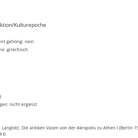
ktion/Kulturepoche
t gehörig: nein
e: griechisch
)
gen: nicht ergänzt
E. Langlotz, Die antiken Vasen von der Akropolis zu Athen I (Berlin 1
4 b