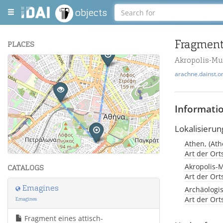
objects
Fragment
PLACES
Akropolis-M
+
arachne.dainst.o
−
Informati
Lokalisierun
Athen, (Ath
Leaflet
| Maps and Data ©
OpenStreetMap
.
Art der Or
Akropolis-
CATALOGS
Art der Or
Emagines
Archäologi
Art der Or
Emagines
Fragment eines attisch-