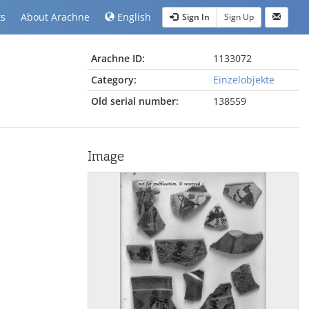
ts
About Arachne
English
Sign In
Sign Up
Arachne ID:
1133072
Category:
Einzelobjekte
Old serial number:
138559
Image