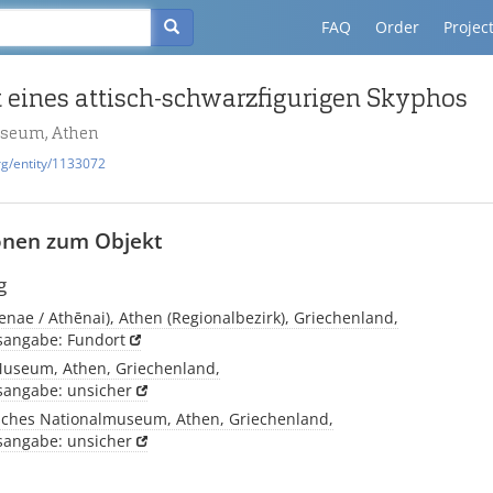
FAQ
Order
Projec
 eines attisch-schwarzfigurigen Skyphos
useum, Athen
rg/entity/1133072
onen zum Objekt
g
enae / Athēnai), Athen (Regionalbezirk), Griechenland,
tsangabe: Fundort
Museum, Athen, Griechenland,
tsangabe: unsicher
sches Nationalmuseum, Athen, Griechenland,
tsangabe: unsicher