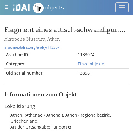
objects
Toggl
navig
Fragment eines attisch-schwarzfigurigen Skyphos
Akropolis-Museum, Athen
arachne.dainst.org/entity/1133074
Arachne ID:
1133074
Category:
Einzelobjekte
Old serial number:
138561
Informationen zum Objekt
Lokalisierung
Athen, (Athenae / Athēnai), Athen (Regionalbezirk),
Griechenland,
Art der Ortsangabe: Fundort