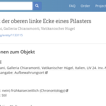
FAQ
Order
Projec
der oberen linke Ecke eines Pilasters
i, Galleria Chiaramonti, Vatikanischer Hügel
rg/entity/1133115
onen zum Objekt
g
ani, Galleria Chiaramonti, Vatikanischer Hügel, Italien, LIV 24. Inv.
tsangabe: Aufbewahrungsort
t: nein) frühkaiserzeitlich
(Chronontology)
 Stil