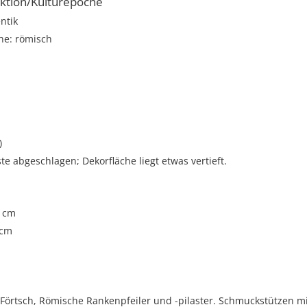
ktion/Kulturepoche
ntik
he: römisch
)
e abgeschlagen; Dekorfläche liegt etwas vertieft.
5 cm
 cm
Förtsch, Römische Rankenpfeiler und -pilaster. Schmuckstützen m