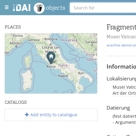
objects
Fragment 
PLACES
Musei Vatican
+
arachne.dainst.o
−
Informati
Lokalisierun
Musei Vatic
Leaflet
| Maps and Data ©
OpenStreetMap
.
Art der Or
CATALOGS
Datierung
Add entity to catalogue
(fest datier
- Argument: