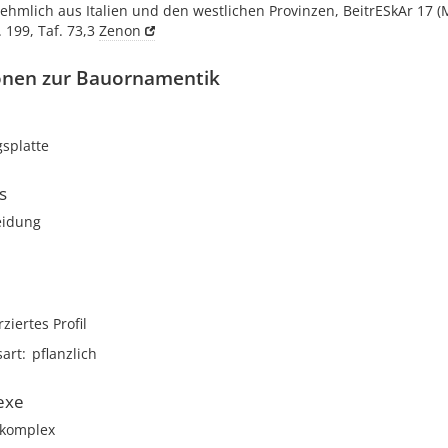
ehmlich aus Italien und den westlichen Provinzen, BeitrESkAr 17 (
. 199, Taf. 73,3
Zenon
onen zur Bauornamentik
splatte
s
eidung
rziertes Profil
sart
pflanzlich
exe
skomplex