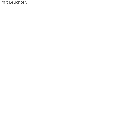
 mit Leuchter.
ed under
Creative Commons
|
Imprint
|
Privacy
| Report bugs to
idai.objects@d
v1.0.3 (build #485)