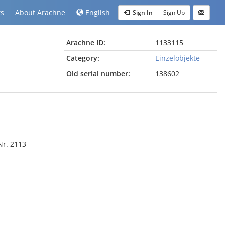
ts
About Arachne
English
Sign In
Sign Up
Arachne ID:
1133115
Category:
Einzelobjekte
Old serial number:
138602
-Nr. 2113