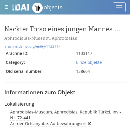
objects
Toggl
navig
Nackter Torso eines jungen Mannes mit drapierter Toga um die Taille
Aphrodisias-Museum, Aphrodisias
arachne.dainst.org/entity/1133117
Arachne ID:
1133117
Category:
Einzelobjekte
Old serial number:
138604
Informationen zum Objekt
Lokalisierung
Aphrodisias-Museum, Aphrodisias, Republik Türkei, Inv.-
Nr. 72-441
Art der Ortsangabe: Aufbewahrungsort