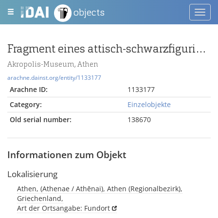
objects
Toggl
navig
Fragment eines attisch-schwarzfigurigen Tellers
Akropolis-Museum, Athen
arachne.dainst.org/entity/1133177
Arachne ID:
1133177
Category:
Einzelobjekte
Old serial number:
138670
Informationen zum Objekt
Lokalisierung
Athen, (Athenae / Athēnai), Athen (Regionalbezirk),
Griechenland,
Art der Ortsangabe: Fundort