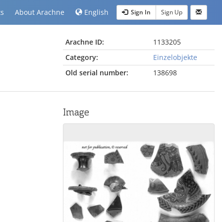
ts
About Arachne
English
Sign In
Sign Up
Arachne ID:
1133205
Category:
Einzelobjekte
Old serial number:
138698
Image