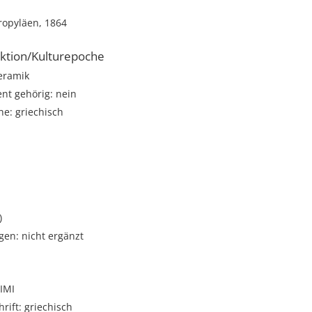
ropyläen, 1864
ktion/Kulturepoche
Keramik
t gehörig: nein
e: griechisch
)
gen: nicht ergänzt
IMI
rift: griechisch