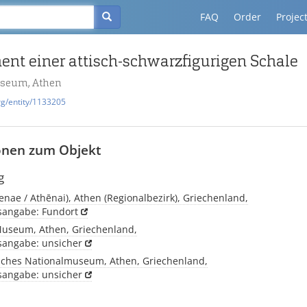
FAQ
Order
Projec
ent einer attisch-schwarzfigurigen Schale
useum, Athen
rg/entity/1133205
onen zum Objekt
g
enae / Athēnai), Athen (Regionalbezirk), Griechenland,
tsangabe: Fundort
Museum, Athen, Griechenland,
tsangabe: unsicher
sches Nationalmuseum, Athen, Griechenland,
tsangabe: unsicher