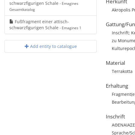
Herkunft
schwarzfigurigen Schale
- Emagines
Gesamtkatalog
Akropolis P
Fußfragment einer attisch-
Gattung/Fun
schwarzfigurigen Schale
- Emagines 1
Inschrift; 
zu Monumen
Add entity to catalogue
Kulturepoch
Material
Terrakotta
Erhaltung
Fragment(e
Bearbeitun
Inschrift
AΘENAIAΣE
Sprache/Sch