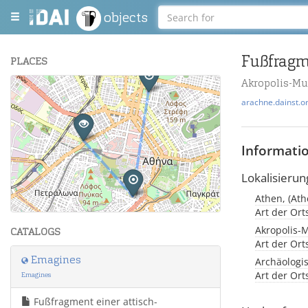
objects
Fußfragm
PLACES
Akropolis-M
+
arachne.dainst.o
−
Informati
Lokalisierun
Athen, (Ath
Leaflet
| Maps and Data ©
OpenStreetMap
.
Art der Or
Akropolis-
CATALOGS
Art der Or
Emagines
Archäologi
Art der Or
Emagines
Fußfragment einer attisch-