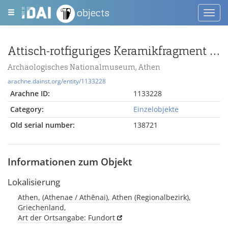
objects
Toggl
navig
Attisch-rotfiguriges Keramikfragment mit Köcher und Bogen
Archäologisches Nationalmuseum, Athen
arachne.dainst.org/entity/1133228
Arachne ID:
1133228
Category:
Einzelobjekte
Old serial number:
138721
Informationen zum Objekt
Lokalisierung
Athen, (Athenae / Athēnai), Athen (Regionalbezirk),
Griechenland,
Art der Ortsangabe: Fundort