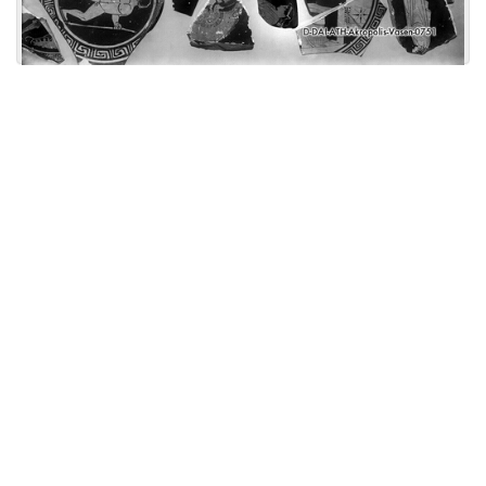
Licensed under
Creative Commons
|
Imprint
|
Privacy
| Report bugs to
idai.objects@dainst.de