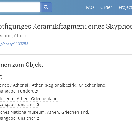
FAQ
Order
Projec
useum, Athen
rg/entity/1133258
onen zum Objekt
g
enae / Athēnai), Athen (Regionalbezirk), Griechenland,
tsangabe: Fundort
Museum, Athen, Griechenland,
tsangabe: unsicher
sches Nationalmuseum, Athen, Griechenland,
tsangabe: unsicher