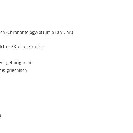
sch
(Chronontology)
(um 510 v.Chr.)
ktion/Kulturepoche
t gehörig: nein
e: griechisch
)