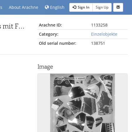
ts
About Arachne
English
Sign In
Sign Up
Attisch-rotfiguriges Keramikfragment eines Skyphos mit Füßen eines Eber
Arachne ID:
1133258
Category:
Einzelobjekte
Old serial number:
138751
Image