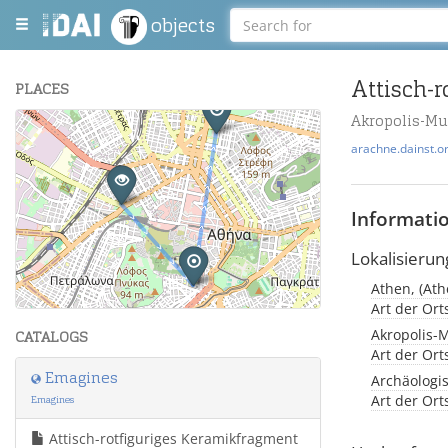
objects
PLACES
Akropolis-M
+
arachne.dainst.o
−
Informati
Lokalisierun
Athen, (Ath
Leaflet
| Maps and Data ©
OpenStreetMap
.
Art der Or
Akropolis-
CATALOGS
Art der Or
Emagines
Archäologi
Art der Or
Emagines
Attisch-rotfiguriges Keramikfragment