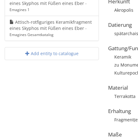
Herkunft
eines Skyphos mit Füßen eines Eber
-
Emagines 1
Akropolis
Attisch-rotfiguriges Keramikfragment
Datierung
eines Skyphos mit Füßen eines Eber
-
spätarchai
Emagines Gesamtkatalog
Gattung/Fun
Add entity to catalogue
Keramik
zu Monumen
Kulturepoch
Material
Terrakotta
Erhaltung
Fragment(e
Maße