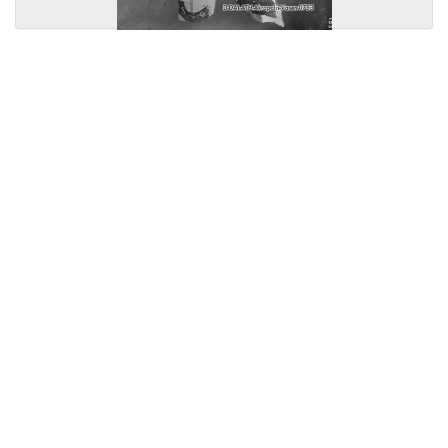
Licensed under
Creative Commons
|
Imprint
|
Privacy
| Report bugs to
idai.objects@dainst.de
v1.0.3 (build #485)