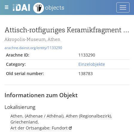
objects
Toggl
navig
Attisch-rotfiguriges Keramikfragment mit Kopf einer Frau
Akropolis-Museum, Athen
arachne.dainst.org/entity/1133290
Arachne ID:
1133290
Category:
Einzelobjekte
Old serial number:
138783
Informationen zum Objekt
Lokalisierung
Athen, (Athenae / Athēnai), Athen (Regionalbezirk),
Griechenland,
Art der Ortsangabe: Fundort