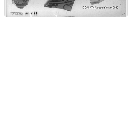
Licensed under
Creative Commons
|
Imprint
|
Privacy
| Report bugs to
idai.objects@dainst.de