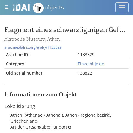
objects
Toggl
navig
Fragment eines schwarzfigurigen Gefäßes mit Panther
Akropolis-Museum, Athen
arachne.dainst.org/entity/1133329
Arachne ID:
1133329
Category:
Einzelobjekte
Old serial number:
138822
Informationen zum Objekt
Lokalisierung
Athen, (Athenae / Athēnai), Athen (Regionalbezirk),
Griechenland,
Art der Ortsangabe: Fundort