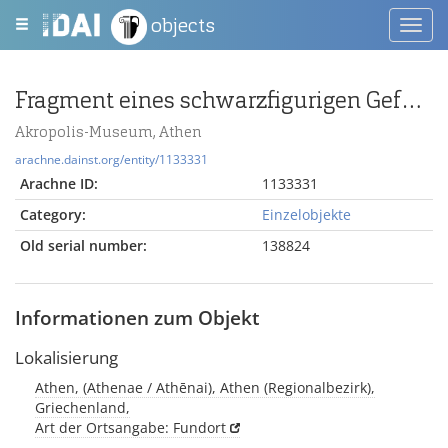
objects
Toggl
navig
Fragment eines schwarzfigurigen Gefäßes mit Löwenfüßen
Akropolis-Museum, Athen
arachne.dainst.org/entity/1133331
Arachne ID:
1133331
Category:
Einzelobjekte
Old serial number:
138824
Informationen zum Objekt
Lokalisierung
Athen, (Athenae / Athēnai), Athen (Regionalbezirk),
Griechenland,
Art der Ortsangabe: Fundort