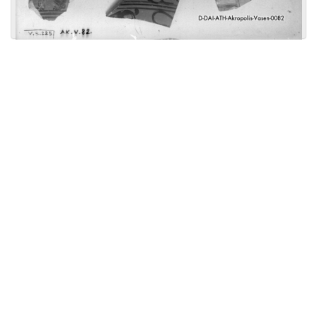
Licensed under
Creative Commons
|
Imprint
|
Privacy
| Report bugs to
idai.objects@dainst.de