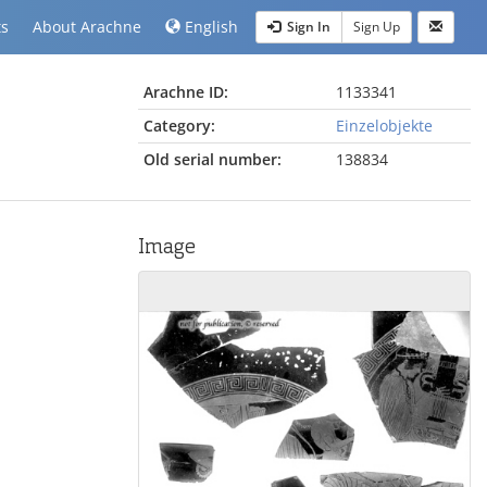
ts
About Arachne
English
Sign In
Sign Up
Arachne ID:
1133341
Category:
Einzelobjekte
Old serial number:
138834
Image