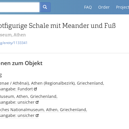
FAQ
Order
Projec
rotfigurige Schale mit Meander und Fuß
useum, Athen
rg/entity/1133341
onen zum Objekt
g
enae / Athēnai), Athen (Regionalbezirk), Griechenland,
tsangabe: Fundort
Museum, Athen, Griechenland,
tsangabe: unsicher
sches Nationalmuseum, Athen, Griechenland,
tsangabe: unsicher