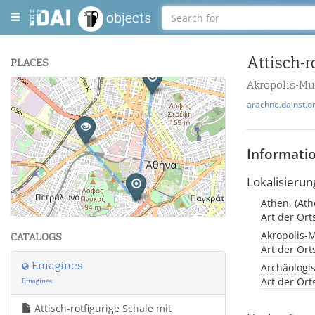
objects
Attisch-
PLACES
Akropolis-M
+
arachne.dainst.o
−
Informati
Lokalisierun
Athen, (Ath
Leaflet
| Maps and Data ©
OpenStreetMap
.
Art der Or
Akropolis-
CATALOGS
Art der Or
Emagines
Archäologi
Art der Or
Emagines
Attisch-rotfigurige Schale mit