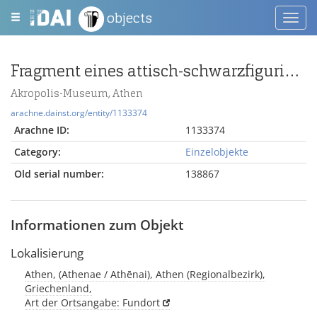
objects
Toggl
navig
Fragment eines attisch-schwarzfigurigen Tellers mit Athena
Akropolis-Museum, Athen
arachne.dainst.org/entity/1133374
Arachne ID:
1133374
Category:
Einzelobjekte
Old serial number:
138867
Informationen zum Objekt
Lokalisierung
Athen, (Athenae / Athēnai), Athen (Regionalbezirk),
Griechenland,
Art der Ortsangabe: Fundort