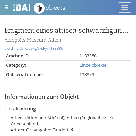
objects
Toggl
navig
Fragment eines attisch-schwarzfigurigen Tellers mit Amazonomachie
Akropolis-Museum, Athen
arachne.dainst.org/entity/1133386
Arachne ID:
1133386
Category:
Einzelobjekte
Old serial number:
138879
Informationen zum Objekt
Lokalisierung
Athen, (Athenae / Athēnai), Athen (Regionalbezirk),
Griechenland,
Art der Ortsangabe: Fundort