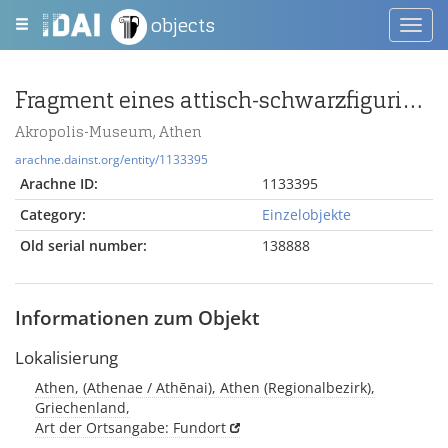
objects
Toggl
navig
Fragment eines attisch-schwarzfigurigen Tellers mit Palme
Akropolis-Museum, Athen
arachne.dainst.org/entity/1133395
Arachne ID:
1133395
Category:
Einzelobjekte
Old serial number:
138888
Informationen zum Objekt
Lokalisierung
Athen, (Athenae / Athēnai), Athen (Regionalbezirk),
Griechenland,
Art der Ortsangabe: Fundort