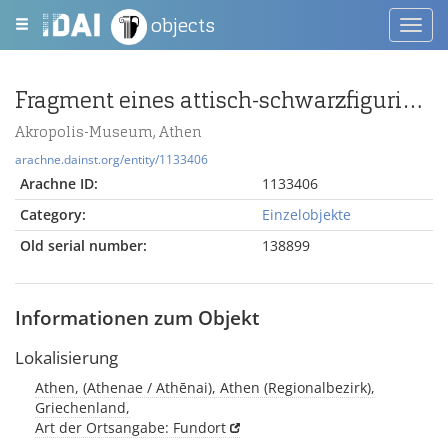
objects
Toggl
navig
Fragment eines attisch-schwarzfigurigen Tellers
Akropolis-Museum, Athen
arachne.dainst.org/entity/1133406
Arachne ID:
1133406
Category:
Einzelobjekte
Old serial number:
138899
Informationen zum Objekt
Lokalisierung
Athen, (Athenae / Athēnai), Athen (Regionalbezirk),
Griechenland,
Art der Ortsangabe: Fundort