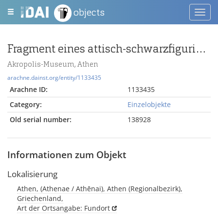
objects
Toggl
navig
Fragment eines attisch-schwarzfigurigen Pinax mit Aegis der Athena
Akropolis-Museum, Athen
arachne.dainst.org/entity/1133435
Arachne ID:
1133435
Category:
Einzelobjekte
Old serial number:
138928
Informationen zum Objekt
Lokalisierung
Athen, (Athenae / Athēnai), Athen (Regionalbezirk),
Griechenland,
Art der Ortsangabe: Fundort