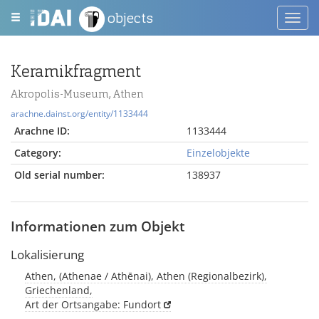
objects
Toggl
navig
Keramikfragment
Akropolis-Museum, Athen
arachne.dainst.org/entity/1133444
Arachne ID:
1133444
Category:
Einzelobjekte
Old serial number:
138937
Informationen zum Objekt
Lokalisierung
Athen, (Athenae / Athēnai), Athen (Regionalbezirk),
Griechenland,
Art der Ortsangabe: Fundort