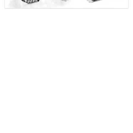
Licensed under
Creative Commons
|
Imprint
|
Privacy
| Report bugs to
idai.objects@dainst.de
v1.0.3 (build #485)