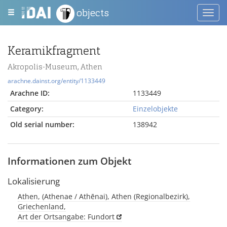
objects
Toggl
navig
Keramikfragment
Akropolis-Museum, Athen
arachne.dainst.org/entity/1133449
Arachne ID:
1133449
Category:
Einzelobjekte
Old serial number:
138942
Informationen zum Objekt
Lokalisierung
Athen, (Athenae / Athēnai), Athen (Regionalbezirk),
Griechenland,
Art der Ortsangabe: Fundort