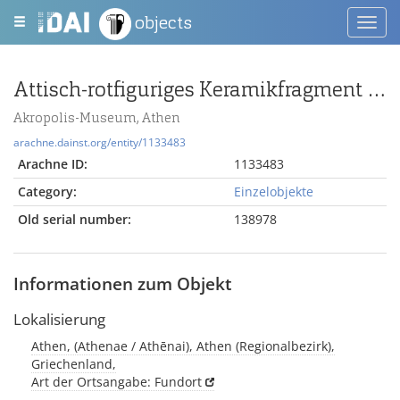
objects
Toggl
navig
Attisch-rotfiguriges Keramikfragment mit Mann und Stab
Akropolis-Museum, Athen
arachne.dainst.org/entity/1133483
Arachne ID:
1133483
Category:
Einzelobjekte
Old serial number:
138978
Informationen zum Objekt
Lokalisierung
Athen, (Athenae / Athēnai), Athen (Regionalbezirk),
Griechenland,
Art der Ortsangabe: Fundort