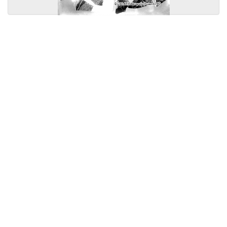
Licensed under
Creative Commons
|
Imprint
|
Privacy
| Report bugs to
idai.objects@dainst.de
v1.0.3 (build #485)