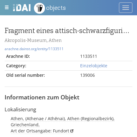
objects
Toggl
navig
Fragment eines attisch-schwarzfigurigen Pinax mit Pferdekopf
Akropolis-Museum, Athen
arachne.dainst.org/entity/1133511
Arachne ID:
1133511
Category:
Einzelobjekte
Old serial number:
139006
Informationen zum Objekt
Lokalisierung
Athen, (Athenae / Athēnai), Athen (Regionalbezirk),
Griechenland,
Art der Ortsangabe: Fundort