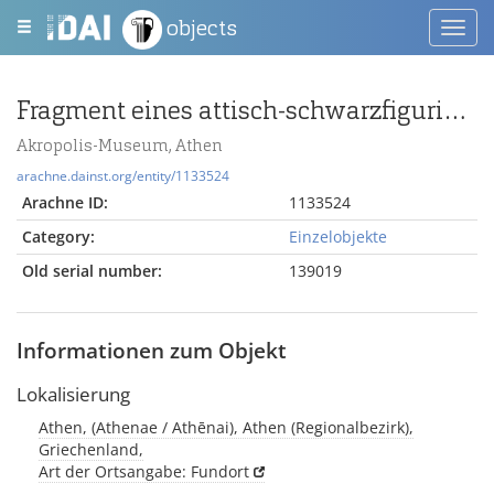
objects
Toggl
navig
Fragment eines attisch-schwarzfigurigen Gefäßes mit Löwen
Akropolis-Museum, Athen
arachne.dainst.org/entity/1133524
Arachne ID:
1133524
Category:
Einzelobjekte
Old serial number:
139019
Informationen zum Objekt
Lokalisierung
Athen, (Athenae / Athēnai), Athen (Regionalbezirk),
Griechenland,
Art der Ortsangabe: Fundort