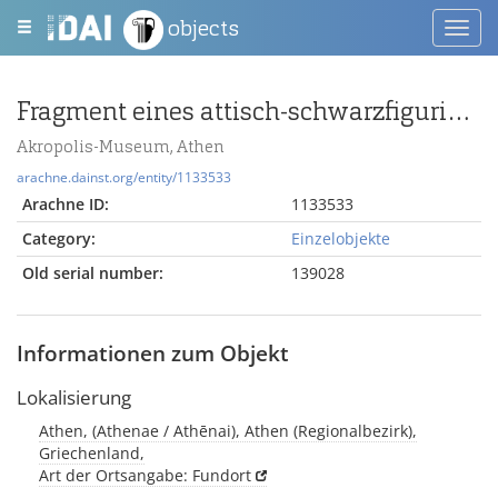
objects
Toggl
navig
Fragment eines attisch-schwarzfigurigen Gefäßes mit Palmettenlotusband
Akropolis-Museum, Athen
arachne.dainst.org/entity/1133533
Arachne ID:
1133533
Category:
Einzelobjekte
Old serial number:
139028
Informationen zum Objekt
Lokalisierung
Athen, (Athenae / Athēnai), Athen (Regionalbezirk),
Griechenland,
Art der Ortsangabe: Fundort