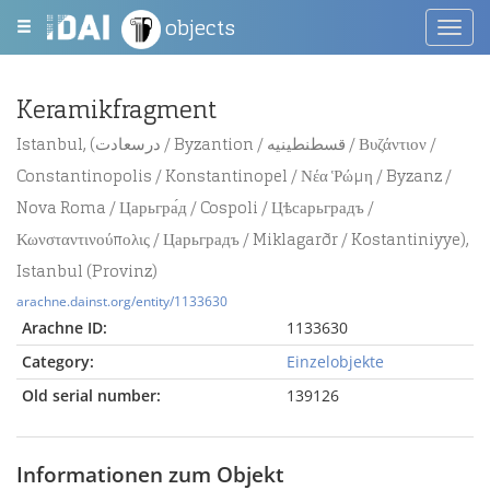
objects
Toggl
navig
Keramikfragment
Istanbul, (درسعادت / Byzantion / قسطنطينيه / Βυζάντιον /
Constantinopolis / Konstantinopel / Νέα Ῥώμη / Byzanz /
Nova Roma / Царьгра́д / Cospoli / Цѣсарьградъ /
Κωνσταντινούπολις / Царьградъ / Miklagarðr / Kostantiniyye),
Istanbul (Provinz)
arachne.dainst.org/entity/1133630
Arachne ID:
1133630
Category:
Einzelobjekte
Old serial number:
139126
Informationen zum Objekt