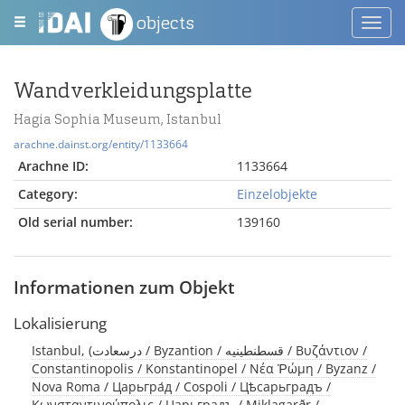
objects
Toggl
navig
Wandverkleidungsplatte
Hagia Sophia Museum, Istanbul
arachne.dainst.org/entity/1133664
Arachne ID:
1133664
Category:
Einzelobjekte
Old serial number:
139160
Informationen zum Objekt
Lokalisierung
Istanbul, (درسعادت / Byzantion / قسطنطينيه / Βυζάντιον /
Constantinopolis / Konstantinopel / Νέα Ῥώμη / Byzanz /
Nova Roma / Царьгра́д / Cospoli / Цѣсарьградъ /
Κωνσταντινούπολις / Царьградъ / Miklagarðr /