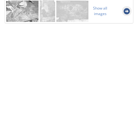
Show all
images
Licensed under
Creative Commons
|
Imprint
|
Privacy
| Report bugs to