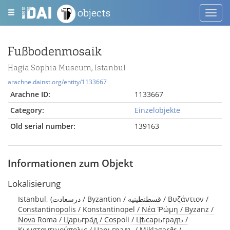
objects
Toggl
navig
Fußbodenmosaik
Hagia Sophia Museum, Istanbul
arachne.dainst.org/entity/1133667
Arachne ID:
1133667
Category:
Einzelobjekte
Old serial number:
139163
Informationen zum Objekt
Lokalisierung
Istanbul, (درسعادت / Byzantion / قسطنطينيه / Βυζάντιον /
Constantinopolis / Konstantinopel / Νέα Ῥώμη / Byzanz /
Nova Roma / Царьгра́д / Cospoli / Цѣсарьградъ /
Κωνσταντινούπολις / Царьградъ / Miklagarðr /