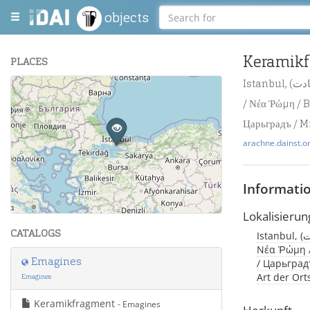
objects
Keramik
PLACES
Istanbul, (درسعادت / Byzantion / قسطنطينيه / Βυζάντιον / Constantinopolis / Konstantinopel
+
/ Νέα Ῥώμη / B
−
Царьградъ / M
arachne.dainst.o
Informati
Leaflet
| Maps and Data ©
OpenStreetMap
.
Lokalisierun
CATALOGS
Istanbul, (درسعادت / Byzantion / قسطنطينيه / Βυζάντιον / Constantinopolis / Konstantinopel /
Νέα Ῥώμη /
Emagines
/ Царьградъ
Art der Or
Emagines
Keramikfragment
- Emagines