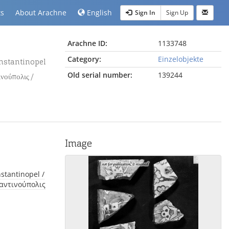
ts
About Arachne
English
Sign In
Sign Up
Arachne ID:
1133748
Category:
Einzelobjekte
Old serial number:
139244
νούπολις /
Image
ταντινούπολις