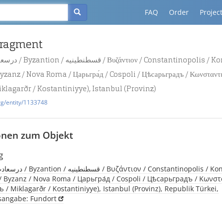
FAQ
Order
Projec
fragment
yzanz / Nova Roma / Царьгра́д / Cospoli / Цѣсарьградъ / Κωνσταντι
iklagarðr / Kostantiniyye), Istanbul (Provinz)
rg/entity/1133748
onen zum Objekt
g
 Byzanz / Nova Roma / Царьгра́д / Cospoli / Цѣсарьградъ / Κωνσ
 / Miklagarðr / Kostantiniyye), Istanbul (Provinz), Republik Türkei,
tsangabe: Fundort