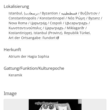
Lokalisierung
Istanbul, (درسعادت / Byzantion / قسطنطينيه / Βυζάντιον /
Constantinopolis / Konstantinopel / Νέα Ῥώμη / Byzanz /
Nova Roma / Царьгра́д / Cospoli / Цѣсарьградъ /
Κωνσταντινούπολις / Царьградъ / Miklagarðr /
Kostantiniyye), Istanbul (Provinz), Republik Türkei,
Art der Ortsangabe: Fundort
Herkunft
Atrium der Hagia Sophia
Gattung/Funktion/Kulturepoche
Keramik
Image