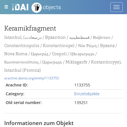
objects
Toggl
navig
Keramikfragment
Istanbul, (درسعادت / Byzantion / قسطنطينيه / Βυζάντιον /
Constantinopolis / Konstantinopel / Νέα Ῥώμη / Byzanz /
Nova Roma / Царьгра́д / Cospoli / Цѣсарьградъ /
Κωνσταντινούπολις / Царьградъ / Miklagarðr / Kostantiniyye),
Istanbul (Provinz)
arachne.dainst.org/entity/1133755
Arachne ID:
1133755
Category:
Einzelobjekte
Old serial number:
139251
Informationen zum Objekt