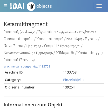
objects
Toggl
navig
Keramikfragment
Istanbul, (درسعادت / Byzantion / قسطنطينيه / Βυζάντιον /
Constantinopolis / Konstantinopel / Νέα Ῥώμη / Byzanz /
Nova Roma / Царьгра́д / Cospoli / Цѣсарьградъ /
Κωνσταντινούπολις / Царьградъ / Miklagarðr / Kostantiniyye),
Istanbul (Provinz)
arachne.dainst.org/entity/1133758
Arachne ID:
1133758
Category:
Einzelobjekte
Old serial number:
139254
Informationen zum Objekt