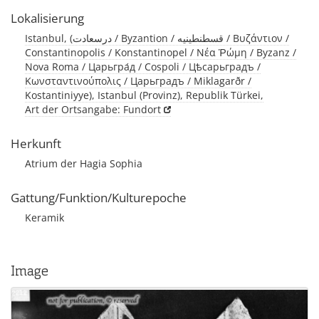
Lokalisierung
Istanbul, (درسعادت / Byzantion / قسطنطينيه / Βυζάντιον /
Constantinopolis / Konstantinopel / Νέα Ῥώμη / Byzanz /
Nova Roma / Царьгра́д / Cospoli / Цѣсарьградъ /
Κωνσταντινούπολις / Царьградъ / Miklagarðr /
Kostantiniyye), Istanbul (Provinz), Republik Türkei,
Art der Ortsangabe: Fundort
Herkunft
Atrium der Hagia Sophia
Gattung/Funktion/Kulturepoche
Keramik
Image