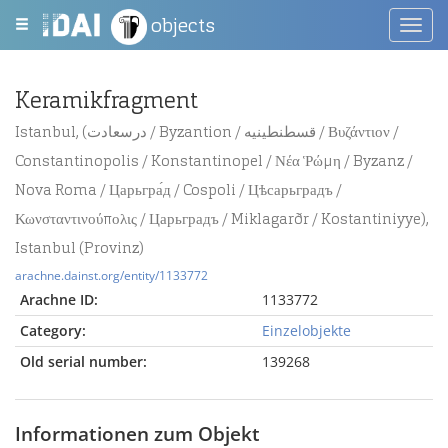
objects
Toggl
navig
Keramikfragment
Istanbul, (درسعادت / Byzantion / قسطنطينيه / Βυζάντιον /
Constantinopolis / Konstantinopel / Νέα Ῥώμη / Byzanz /
Nova Roma / Царьгра́д / Cospoli / Цѣсарьградъ /
Κωνσταντινούπολις / Царьградъ / Miklagarðr / Kostantiniyye),
Istanbul (Provinz)
arachne.dainst.org/entity/1133772
Arachne ID:
1133772
Category:
Einzelobjekte
Old serial number:
139268
Informationen zum Objekt