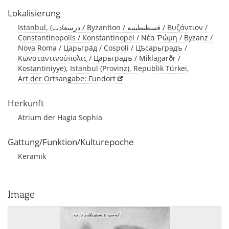
Lokalisierung
Istanbul, (درسعادت / Byzantion / قسطنطينيه / Βυζάντιον /
Constantinopolis / Konstantinopel / Νέα Ῥώμη / Byzanz /
Nova Roma / Царьгра́д / Cospoli / Цѣсарьградъ /
Κωνσταντινούπολις / Царьградъ / Miklagarðr /
Kostantiniyye), Istanbul (Provinz), Republik Türkei,
Art der Ortsangabe: Fundort
Herkunft
Atrium der Hagia Sophia
Gattung/Funktion/Kulturepoche
Keramik
Image