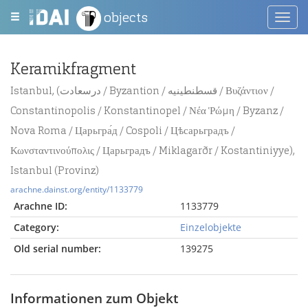
objects
Toggl
navig
Keramikfragment
Istanbul, (درسعادت / Byzantion / قسطنطينيه / Βυζάντιον /
Constantinopolis / Konstantinopel / Νέα Ῥώμη / Byzanz /
Nova Roma / Царьгра́д / Cospoli / Цѣсарьградъ /
Κωνσταντινούπολις / Царьградъ / Miklagarðr / Kostantiniyye),
Istanbul (Provinz)
arachne.dainst.org/entity/1133779
Arachne ID:
1133779
Category:
Einzelobjekte
Old serial number:
139275
Informationen zum Objekt