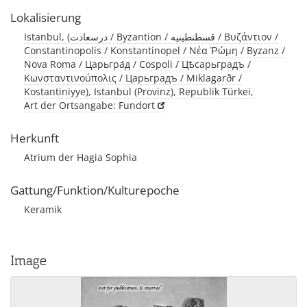
Lokalisierung
Istanbul, (درسعادت / Byzantion / قسطنطينيه / Βυζάντιον /
Constantinopolis / Konstantinopel / Νέα Ῥώμη / Byzanz /
Nova Roma / Царьгра́д / Cospoli / Цѣсарьградъ /
Κωνσταντινούπολις / Царьградъ / Miklagarðr /
Kostantiniyye), Istanbul (Provinz), Republik Türkei,
Art der Ortsangabe: Fundort
Herkunft
Atrium der Hagia Sophia
Gattung/Funktion/Kulturepoche
Keramik
Image