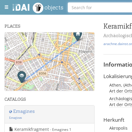
objects
Keramik
PLACES
Archäologis
+
arachne.dainst.o
−
Informati
Lokalisierun
Athen, (Ath
Leaflet
| Maps and Data ©
OpenStreetMap
.
Art der Or
Archäologi
CATALOGS
Art der Or
Emagines
Emagines
Herkunft
Akropolis
Keramikfragment
- Emagines 1