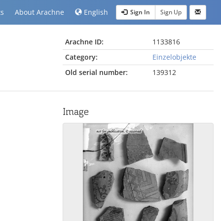
ts
About Arachne
English
Sign In
Sign Up
Arachne ID:
1133816
Category:
Einzelobjekte
Old serial number:
139312
Image