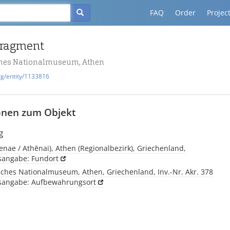
FAQ
Order
Projec
fragment
ches Nationalmuseum, Athen
rg/entity/1133816
onen zum Objekt
g
enae / Athēnai), Athen (Regionalbezirk), Griechenland,
tsangabe: Fundort
sches Nationalmuseum, Athen, Griechenland, Inv.-Nr. Akr. 378
tsangabe: Aufbewahrungsort