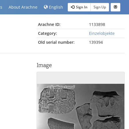
ts
About Arachne
English
Sign In
Sign Up
Arachne ID:
1133898
Category:
Einzelobjekte
Old serial number:
139394
Image