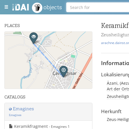
objects
Keramik
PLACES
Zeusheiligtu
+
arachne.dainst.o
−
Informati
Lokalisierun
Äzani, (Aez
Leaflet
| Maps and Data ©
OpenStreetMap
.
Art der Or
Zeusheiligt
CATALOGS
Emagines
Herkunft
Emagines
Zeus-Heili
Keramikfragment
- Emagines 1