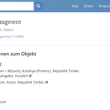
FAQ
Order
Projec
fragment
m, Äzani
rg/entity/1133898
onen zum Objekt
g
ani / Αἰζανοί), Kütahya (Provinz), Republik Türkei,
tsangabe: Fundort
um, Äzani, Republik Türkei,
gtum