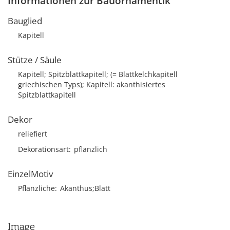
Informationen zur Bauornamentik
Bauglied
Kapitell
Stütze / Säule
Kapitell; Spitzblattkapitell; (= Blattkelchkapitell
griechischen Typs); Kapitell: akanthisiertes
Spitzblattkapitell
Dekor
reliefiert
Dekorationsart
pflanzlich
EinzelMotiv
Pflanzliche
Akanthus;Blatt
Image