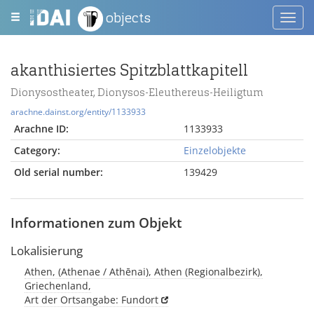
objects
Toggl
navig
akanthisiertes Spitzblattkapitell
Dionysostheater, Dionysos-Eleuthereus-Heiligtum
arachne.dainst.org/entity/1133933
Arachne ID:
1133933
Category:
Einzelobjekte
Old serial number:
139429
Informationen zum Objekt
Lokalisierung
Athen, (Athenae / Athēnai), Athen (Regionalbezirk),
Griechenland,
Art der Ortsangabe: Fundort