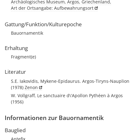
Archäologisches Museum, Argos, Griechenland,
Art der Ortsangabe: Aufbewahrungsort
Gattung/Funktion/Kulturepoche
Bauornamentik
Erhaltung
Fragment(e)
Literatur
S.E. Iakovidis, Mykene-Epidaurus. Argos-Tiryns-Nauplion
(1978)
Zenon
W. Vollgraff, Le sanctuaire d\'Apollon Pythéen à Argos
(1956)
Informationen zur Bauornamentik
Bauglied
Antefix