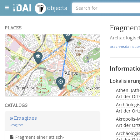
objects
Fragment 
PLACES
Archäologis
+
arachne.dainst.o
−
Informati
Lokalisierun
Athen, (Ath
Leaflet
| Maps and Data ©
OpenStreetMap
.
Art der Or
Archäologi
CATALOGS
Art der Or
Emagines
Akropolis-
Art der Or
Emagines
Archäologi
Fragment einer attisch-
Art der Or