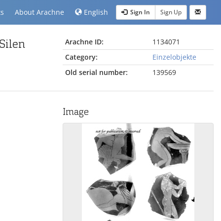
ts
About Arachne
English
Sign In
Sign Up
Silen
Arachne ID:
1134071
Category:
Einzelobjekte
Old serial number:
139569
Image