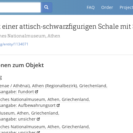
FAQ
Order
Projec
einer attisch-schwarzfigurigen Schale mit 
ches Nationalmuseum, Athen
rg/entity/1134071
onen zum Objekt
g
enae / Athēnai), Athen (Regionalbezirk), Griechenland,
tsangabe: Fundort
sches Nationalmuseum, Athen, Griechenland,
tsangabe: Aufbewahrungsort
Museum, Athen, Griechenland,
tsangabe: unsicher
sches Nationalmuseum, Athen, Griechenland,
tsangabe: unsicher