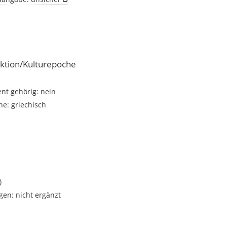
ktion/Kulturepoche
t gehörig: nein
e: griechisch
)
gen: nicht ergänzt