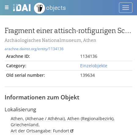
objects
Toggl
navig
Fragment einer attisch-rotfigurigen Schale mit Athena und Herakles
Archäologisches Nationalmuseum, Athen
arachne.dainst.org/entity/1134136
Arachne ID:
1134136
Category:
Einzelobjekte
Old serial number:
139634
Informationen zum Objekt
Lokalisierung
Athen, (Athenae / Athēnai), Athen (Regionalbezirk),
Griechenland,
Art der Ortsangabe: Fundort