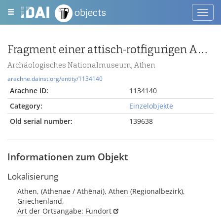
objects
Toggl
navig
Fragment einer attisch-rotfigurigen Amphora mit Hinterhuf eines Stieres
Archäologisches Nationalmuseum, Athen
arachne.dainst.org/entity/1134140
Arachne ID:
1134140
Category:
Einzelobjekte
Old serial number:
139638
Informationen zum Objekt
Lokalisierung
Athen, (Athenae / Athēnai), Athen (Regionalbezirk),
Griechenland,
Art der Ortsangabe: Fundort