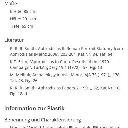
Maße
Breite: 85 cm
Höhe: 201 cm
Tiefe: 65 cm
Literatur
R. R. R. Smith, Aphrodisias II, Roman Portrait Statuary from
Aphrodisias (Mainz 2006), 203-204, Kat.Nr. 84, Taf. 64
K.T. Erim, "Aphrodisias in Caria. Results of the 1970
Campaign", TürkArgDerg 19.1 (1972),, 57, Fig. 13
M. Mellink, Archaeology in Asia Minor, AJA 75 (1971),, 178,
Taf. 43, Fig. 26
R. R. R. Smith, Aphrodisias Papers 2, 1991,, 82, Kat.Nr. 16,
Fig. 18a-b
Information zur Plastik
Benennung und Charakterisierung
Mensch; Vorbild Status: lokale Elite; Lokale Elite; weiblich;