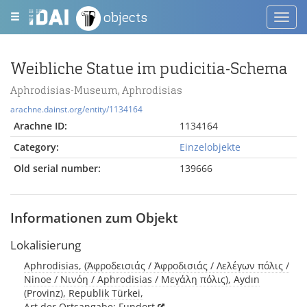
objects
Toggl
navig
Weibliche Statue im pudicitia-Schema
Aphrodisias-Museum, Aphrodisias
arachne.dainst.org/entity/1134164
Arachne ID:
1134164
Category:
Einzelobjekte
Old serial number:
139666
Informationen zum Objekt
Lokalisierung
Aphrodisias, (Ἀφροδεισιάς / Ἀφροδισιάς / Λελέγων πόλις /
Ninoe / Νινόη / Aphrodisias / Μεγάλη πόλις), Aydın
(Provinz), Republik Türkei,
Art der Ortsangabe: Fundort