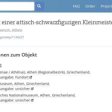
FAQ
Order
Projec
useum, Athen
rg/entity/1134237
onen zum Objekt
g
enae / Athēnai), Athen (Regionalbezirk), Griechenland,
tsangabe: Fundort
Museum, Athen, Griechenland,
tsangabe: unsicher
sches Nationalmuseum, Athen, Griechenland,
tsangabe: unsicher