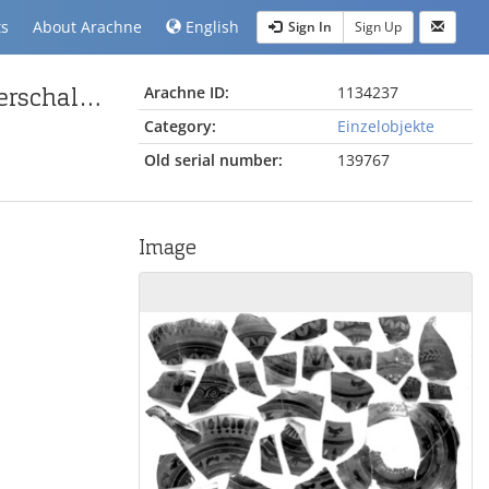
ts
About Arachne
English
Sign In
Sign Up
Fragment einer attisch-schwarzfigurigen Kleinmeisterschale mit Tierfries
Arachne ID:
1134237
Category:
Einzelobjekte
Old serial number:
139767
Image