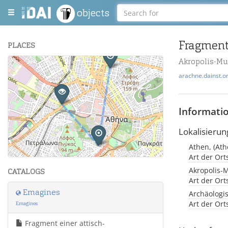
objects
PLACES
Akropolis-M
+
arachne.dainst.o
−
Informati
Lokalisierun
Athen, (Ath
Leaflet
| Maps and Data ©
OpenStreetMap
.
Art der Or
Akropolis-
CATALOGS
Art der Or
Emagines
Archäologi
Art der Or
Emagines
Fragment einer attisch-