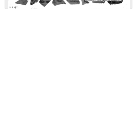
Licensed under
Creative Commons
|
Imprint
|
Privacy
| Report bugs to
idai.objects@dainst.de
v1.0.3 (build #485)