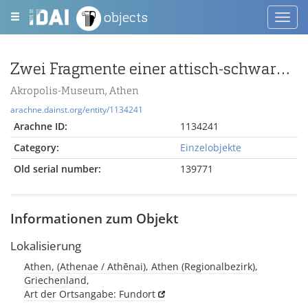
objects
Toggl
navig
Zwei Fragmente einer attisch-schwarzfigurigen Kleinmeisterschale mit Tierfries
Akropolis-Museum, Athen
arachne.dainst.org/entity/1134241
Arachne ID:
1134241
Category:
Einzelobjekte
Old serial number:
139771
Informationen zum Objekt
Lokalisierung
Athen, (Athenae / Athēnai), Athen (Regionalbezirk),
Griechenland,
Art der Ortsangabe: Fundort