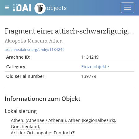
objects
Toggl
navig
Fragment einer attisch-schwarzfigurigen Kleinmeisterschale
Akropolis-Museum, Athen
arachne.dainst.org/entity/1134249
Arachne ID:
1134249
Category:
Einzelobjekte
Old serial number:
139779
Informationen zum Objekt
Lokalisierung
Athen, (Athenae / Athēnai), Athen (Regionalbezirk),
Griechenland,
Art der Ortsangabe: Fundort