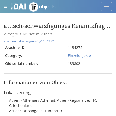
objects
Toggl
navig
attisch-schwarzfiguriges Keramikfragment mit wechselständigem Palmettenlotosband
Akropolis-Museum, Athen
arachne.dainst.org/entity/1134272
Arachne ID:
1134272
Category:
Einzelobjekte
Old serial number:
139802
Informationen zum Objekt
Lokalisierung
Athen, (Athenae / Athēnai), Athen (Regionalbezirk),
Griechenland,
Art der Ortsangabe: Fundort