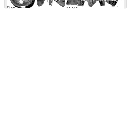
Licensed under
Creative Commons
|
Imprint
|
Privacy
| Report bugs to
idai.objects@dainst.de
v1.0.3 (build #485)