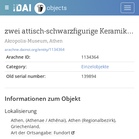
objects
Toggl
navig
zwei attisch-schwarzfigurige Keramikfragmente mit dem Dreifußraub des Herakles
Akropolis-Museum, Athen
arachne.dainst.org/entity/1134364
Arachne ID:
1134364
Category:
Einzelobjekte
Old serial number:
139894
Informationen zum Objekt
Lokalisierung
Athen, (Athenae / Athēnai), Athen (Regionalbezirk),
Griechenland,
Art der Ortsangabe: Fundort