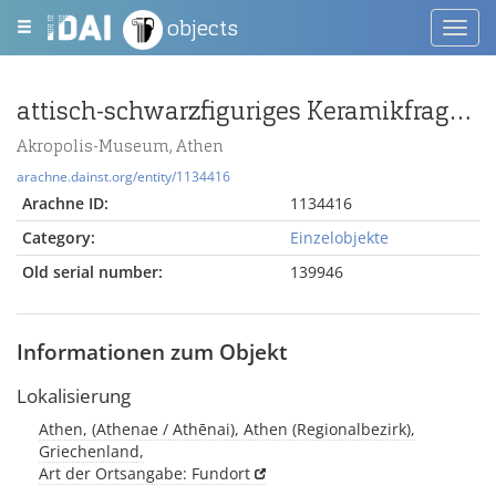
objects
Toggl
navig
attisch-schwarzfiguriges Keramikfragment mit plastischem Rundstab oben und zwei männlichen Köpfen n. rechts sowie Rest einer dritten Figur
Akropolis-Museum, Athen
arachne.dainst.org/entity/1134416
Arachne ID:
1134416
Category:
Einzelobjekte
Old serial number:
139946
Informationen zum Objekt
Lokalisierung
Athen, (Athenae / Athēnai), Athen (Regionalbezirk),
Griechenland,
Art der Ortsangabe: Fundort