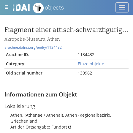
objects
Toggl
navig
Fragment einer attisch-schwarzfigurigen Pyxis mit Oberteil eines Mannes n. links, Vogel und jugendlichem Reiter n. rechts
Akropolis-Museum, Athen
arachne.dainst.org/entity/1134432
Arachne ID:
1134432
Category:
Einzelobjekte
Old serial number:
139962
Informationen zum Objekt
Lokalisierung
Athen, (Athenae / Athēnai), Athen (Regionalbezirk),
Griechenland,
Art der Ortsangabe: Fundort