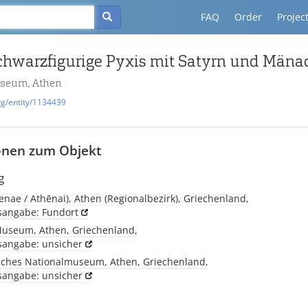
FAQ
Order
Projec
useum, Athen
rg/entity/1134439
onen zum Objekt
g
enae / Athēnai), Athen (Regionalbezirk), Griechenland,
tsangabe: Fundort
Museum, Athen, Griechenland,
tsangabe: unsicher
sches Nationalmuseum, Athen, Griechenland,
tsangabe: unsicher