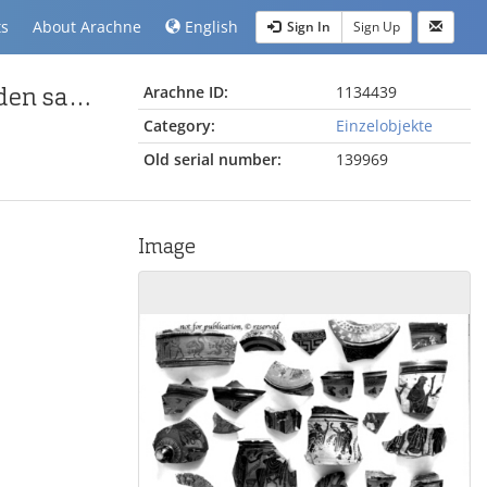
ts
About Arachne
English
Sign In
Sign Up
attisch-schwarzfigurige Pyxis mit Satyrn und Mänaden samt zwei zugehörigen Deckelfragmenten
Arachne ID:
1134439
Category:
Einzelobjekte
Old serial number:
139969
Image