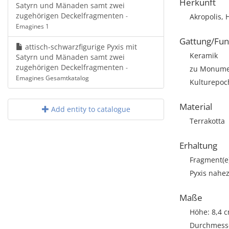
Herkunft
Satyrn und Mänaden samt zwei
zugehörigen Deckelfragmenten
-
Akropolis, 
Emagines 1
Gattung/Fun
attisch-schwarzfigurige Pyxis mit
Keramik
Satyrn und Mänaden samt zwei
zugehörigen Deckelfragmenten
-
zu Monumen
Emagines Gesamtkatalog
Kulturepoch
Material
Add entity to catalogue
Terrakotta
Erhaltung
Fragment(e
Pyxis nahez
Maße
Höhe: 8,4 
Durchmesse