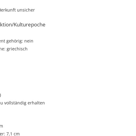
Herkunft unsicher
ktion/Kulturepoche
t gehörig: nein
e: griechisch
)
u vollständig erhalten
cm
r: 7,1 cm