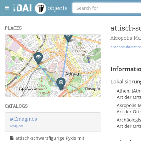
objects
PLACES
Akropolis-M
+
arachne.dainst.o
−
Informati
Lokalisierun
Athen, (Ath
Leaflet
| Maps and Data ©
OpenStreetMap
.
Art der Or
Akropolis-
CATALOGS
Art der Or
Emagines
Archäologi
Art der Or
Emagines
attisch-schwarzfigurige Pyxis mit