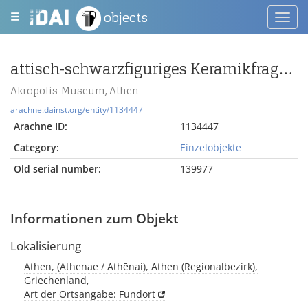
objects
Toggl
navig
attisch-schwarzfiguriges Keramikfragment mit Fisch n. links
Akropolis-Museum, Athen
arachne.dainst.org/entity/1134447
Arachne ID:
1134447
Category:
Einzelobjekte
Old serial number:
139977
Informationen zum Objekt
Lokalisierung
Athen, (Athenae / Athēnai), Athen (Regionalbezirk),
Griechenland,
Art der Ortsangabe: Fundort