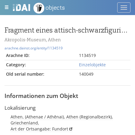
objects
Toggl
navig
Fragment eines attisch-schwarzfigurigen Pinax
Akropolis-Museum, Athen
arachne.dainst.org/entity/1134519
Arachne ID:
1134519
Category:
Einzelobjekte
Old serial number:
140049
Informationen zum Objekt
Lokalisierung
Athen, (Athenae / Athēnai), Athen (Regionalbezirk),
Griechenland,
Art der Ortsangabe: Fundort